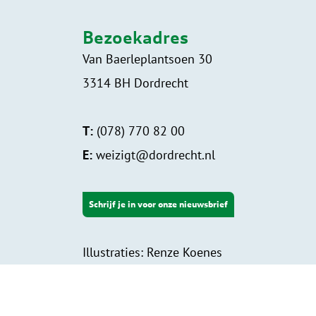
Bezoekadres
Van Baerleplantsoen 30
3314 BH Dordrecht
T:
(078) 770 82 00
E:
weizigt@dordrecht.nl
Schrijf je in voor onze nieuwsbrief
Illustraties: Renze Koenes