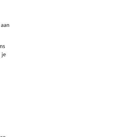
 aan
ens
 je