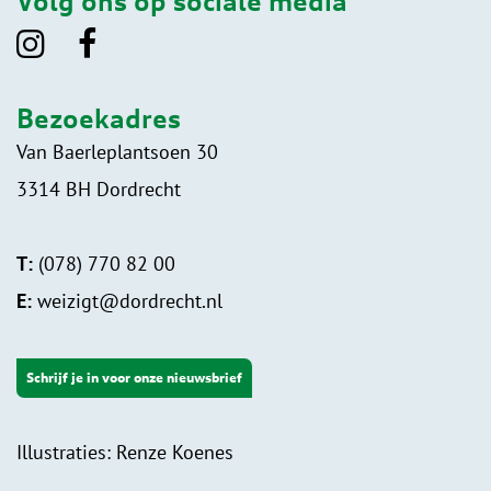
Volg ons op sociale media
Bezoekadres
Van Baerleplantsoen 30
3314 BH Dordrecht
T:
(078) 770 82 00
E:
weizigt@dordrecht.nl
Schrijf je in voor onze nieuwsbrief
Illustraties: Renze Koenes