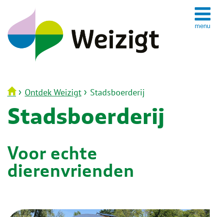
Spring
naar
inhoud
›
›
Ontdek Weizigt
Stadsboerderij
Stadsboerderij
Voor echte
dierenvrienden