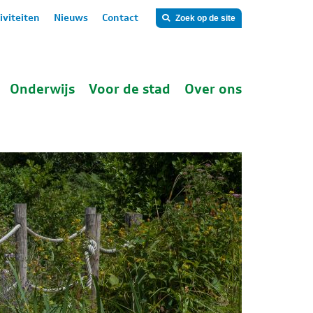
iviteiten
Nieuws
Contact
Zoek op de site
Onderwijs
Voor de stad
Over ons