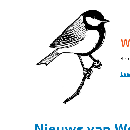
Wo
Ben 
Lees
Nieuws van We