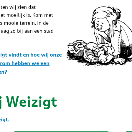
ten wij zien dat
et moeilijk is. Kom met
 mooie terrein, in de
raag zo bij aan een stad
igt vindt en hoe wij onze
arom hebben we een
en?
j Weizigt
igt.