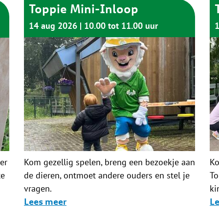
Toppie Mini-Inloop
14 aug 2026
10.00 tot 11.00 uur
1
er
Kom gezellig spelen, breng een bezoekje aan
Ko
te
de dieren, ontmoet andere ouders en stel je
To
vragen.
ki
Lees meer
L