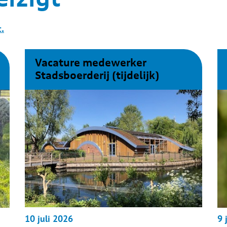
.
Vacature medewerker
Stadsboerderij (tijdelijk)
10
juli
2026
9