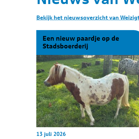
Bekijk het nieuwsoverzicht van Weizigt
Een nieuw paardje op de
Stadsboerderij
13
juli
2026