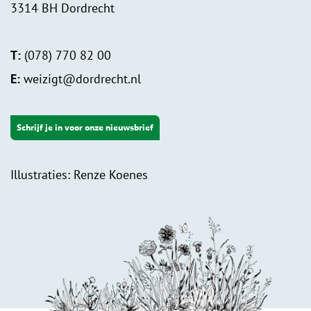
3314 BH Dordrecht
T:
(078) 770 82 00
E:
weizigt@dordrecht.nl
Schrijf je in voor onze nieuwsbrief
Illustraties: Renze Koenes