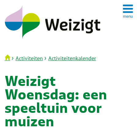
Spring
naar
inhoud
›
›
Activiteiten
Activiteitenkalender
Weizigt
Woensdag: een
speeltuin voor
muizen