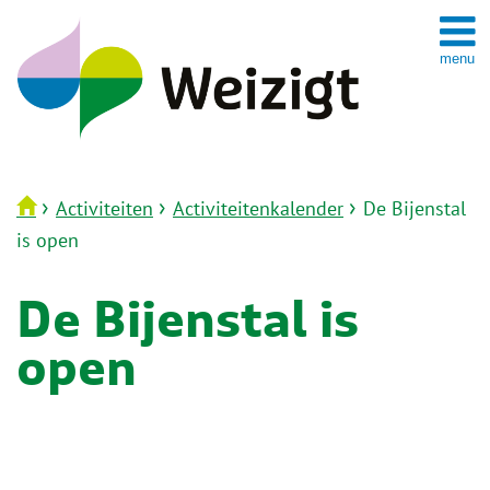
Spring
naar
inhoud
›
›
›
Activiteiten
Activiteitenkalender
De Bijenstal
is open
De Bijenstal is
open